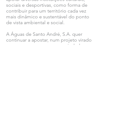
sociais e desportivas, como forma de
contribuir para um território cada vez
mais dinâmico e sustentável do ponto
de vista ambiental e social.
A Águas de Santo André, S.A. quer
continuar a apostar, num projeto virado
para as pessoas e para a sociedade,
sendo que estas parcerias permitem
contruir caminhos, estreitar laços e
melhorar resultados ao nível do
relacionamento com toda a
comunidade.
Ver todas as notícias COMSINES >
Ver todas as notícias ASSOCIADOS >