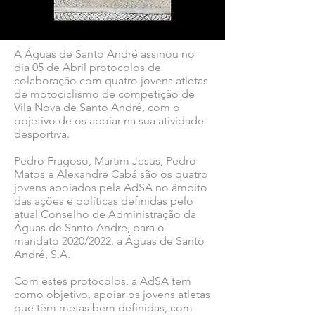
A Águas de Santo André assinou no
dia 05 de Abril protocolos de
colaboração com quatro jovens atletas
de motociclismo de competição de
Vila Nova de Santo André, com o
objetivo de os apoiar na sua atividade
desportiva.
Pedro Fragoso, Martim Jesus, Pedro
Matos e Alexandre Cabá são os quatro
jovens apoiados pela AdSA no âmbito
das ações e políticas definidas pelo
atual Conselho de Administração da
Águas de Santo André, para o
mandato 2020/2022, a Águas de Santo
André, S.A.
Com estes protocolos, a AdSA tem
como objetivo, apoiar os jovens atletas
que têm metas bem definidas, com